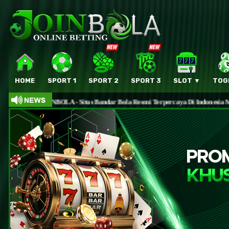
‹
HOME
SPORT 1
SPORT 2
SPORT 3
SLOT
▼
TOG
 Situs Bandar Bola Resmi Terpercaya Di Indonesia Menang Berapapun Pasti Di