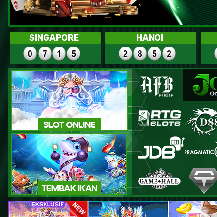
SINGAPORE
HANOI