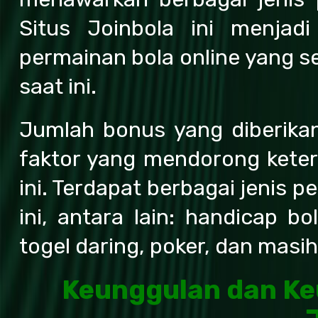
Situs Joinbola ini menjadi
permainan bola online yang se
saat ini.
Jumlah bonus yang diberika
faktor yang mendorong ketert
ini. Terdapat berbagai jenis p
ini, antara lain: handicap bol
togel daring, poker, dan masih
Keunggulan dan Ke