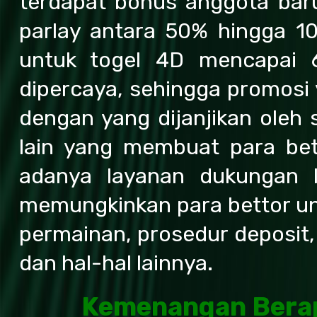
terdapat bonus anggota bar
parlay antara 50% hingga 1
untuk togel 4D mencapai 
dipercaya, sehingga promosi 
dengan yang dijanjikan oleh s
lain yang membuat para bett
adanya layanan dukungan 
memungkinkan para bettor u
permainan, prosedur deposit, 
dan hal-hal lainnya.
Kemenangan Berap