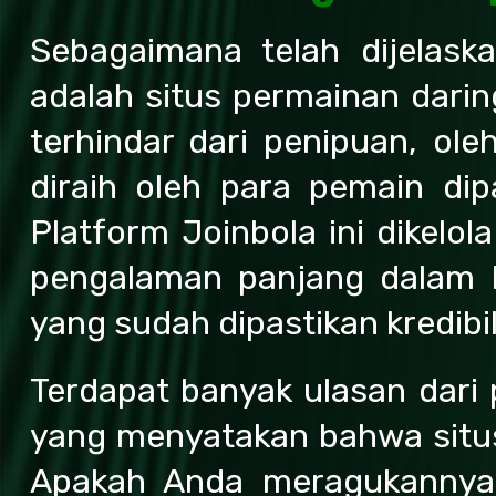
Sebagaimana telah dijelask
adalah situs permainan dari
terhindar dari penipuan, ol
diraih oleh para pemain di
Platform Joinbola ini dikelol
pengalaman panjang dalam b
yang sudah dipastikan kredibi
Terdapat banyak ulasan dari p
yang menyatakan bahwa situs
Apakah Anda meragukannya?